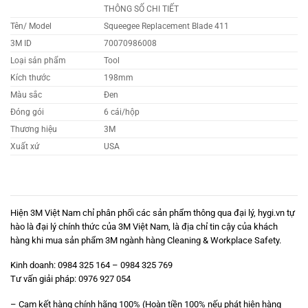
THÔNG SỐ CHI TIẾT
Tên/ Model
Squeegee Replacement Blade 411
3M ID
70070986008
Loại sản phẩm
Tool
Kích thước
198mm
Màu sắc
Đen
Đóng gói
6 cái/hộp
Thương hiệu
3M
Xuất xứ
USA
Hiện 3M Việt Nam chỉ phân phối các sản phẩm thông qua đại lý,
hygi.vn
tự
hào là đại lý chính thức của 3M Việt Nam, là địa chỉ tin cậy của khách
hàng khi mua sản phẩm 3M ngành hàng Cleaning & Workplace Safety.
Kinh doanh: 0984 325 164 – 0984 325 769
Tư vấn giải pháp: 0976 927 054
– Cam kết hàng chính hãng 100% (Hoàn tiền 100% nếu phát hiện hàng