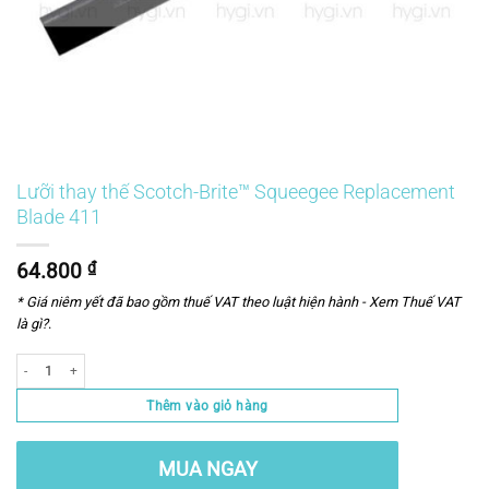
Lưỡi thay thế Scotch-Brite™ Squeegee Replacement
Blade 411
64.800
₫
* Giá niêm yết đã bao gồm thuế VAT theo luật hiện hành -
Xem Thuế VAT
là gì?
.
Số lượng
Thêm vào giỏ hàng
MUA NGAY