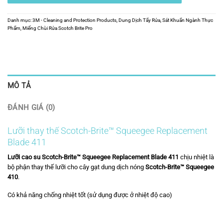
Danh mục:
3M - Cleaning and Protection Products
,
Dung Dịch Tẩy Rửa, Sát Khuẩn Ngành Thực
Phẩm
,
Miếng Chùi Rửa Scotch Brite Pro
MÔ TẢ
ĐÁNH GIÁ (0)
Lưỡi thay thế Scotch-Brite™ Squeegee Replacement
Blade 411
Lưỡi cao su Scotch-Brite™
Squeegee Replacement Blade 411
chịu nhiệt là
bộ phận thay thế lưỡi cho cây gạt dung dịch nóng
Scotch-Brite™ Squeegee
410
.
Có khả năng chống nhiệt tốt (sử dụng được ở nhiệt độ cao)