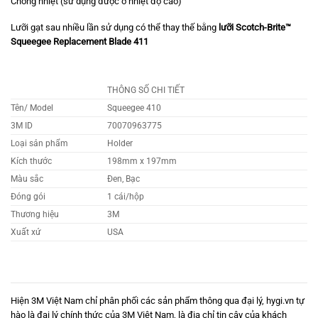
Chống nhiệt (sử dụng được ở nhiệt độ cao)
Lưỡi gạt sau nhiều lần sử dụng có thể thay thế bằng
lưỡi Scotch-Brite™
Squeegee Replacement Blade 411
THÔNG SỐ CHI TIẾT
Tên/ Model
Squeegee 410
3M ID
70070963775
Loại sản phẩm
Holder
Kích thước
198mm x 197mm
Màu sắc
Đen, Bạc
Đóng gói
1 cái/hộp
Thương hiệu
3M
Xuất xứ
USA
Hiện 3M Việt Nam chỉ phân phối các sản phẩm thông qua đại lý,
hygi.vn
tự
hào là đại lý chính thức của 3M Việt Nam, là địa chỉ tin cậy của khách