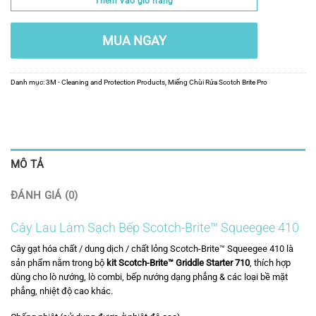
Thêm vào giỏ hàng
MUA NGAY
Danh mục:
3M - Cleaning and Protection Products
,
Miếng Chùi Rửa Scotch Brite Pro
MÔ TẢ
ĐÁNH GIÁ (0)
Cây Lau Làm Sạch Bếp Scotch-Brite™ Squeegee 410
Cây gạt hóa chất / dung dịch / chất lỏng Scotch-Brite™ Squeegee
410
là
sản phẩm nằm trong bộ
kit Scotch-Brite™ Griddle Starter 710
, thích hợp
dùng cho lò nướng, lò combi, bếp nướng dạng phẳng & các loại bề mặt
phẳng, nhiệt độ cao khác.