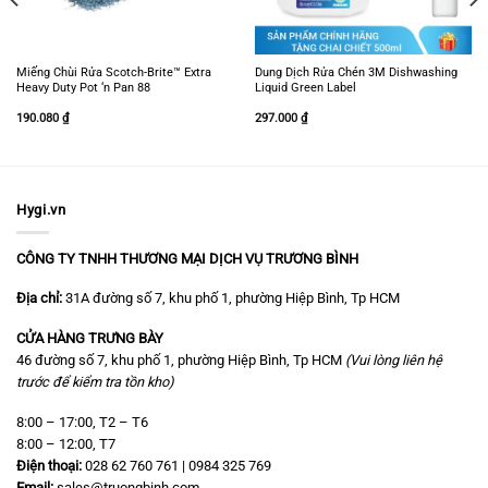
Miếng Chùi Rửa Scotch-Brite™ Extra
Dung Dịch Rửa Chén 3M Dishwashing
Heavy Duty Pot ‘n Pan 88
Liquid Green Label
190.080
₫
297.000
₫
Hygi.vn
CÔNG TY TNHH THƯƠNG MẠI DỊCH VỤ TRƯƠNG BÌNH
Địa chỉ:
31A đường số 7, khu phố 1, phường Hiệp Bình, Tp HCM
CỬA HÀNG TRƯNG BÀY
46 đường số 7, khu phố 1, phường Hiệp Bình, Tp HCM
(Vui lòng liên hệ
trước để kiểm tra tồn kho)
8:00 – 17:00, T2 – T6
8:00 – 12:00, T7
Điện thoại:
028 62 760 761 | 0984 325 769
Email:
sales@truongbinh.com