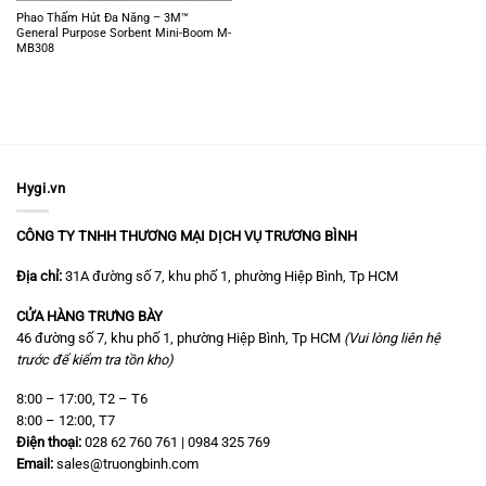
Phao Thấm Hút Đa Năng – 3M™
General Purpose Sorbent Mini-Boom M-
MB308
Hygi.vn
CÔNG TY TNHH THƯƠNG MẠI DỊCH VỤ TRƯƠNG BÌNH
Địa chỉ:
31A đường số 7, khu phố 1, phường Hiệp Bình, Tp HCM
CỬA HÀNG TRƯNG BÀY
46 đường số 7, khu phố 1, phường Hiệp Bình, Tp HCM
(Vui lòng liên hệ
trước để kiểm tra tồn kho)
8:00 – 17:00, T2 – T6
8:00 – 12:00, T7
Điện thoại:
028 62 760 761 | 0984 325 769
Email:
sales@truongbinh.com