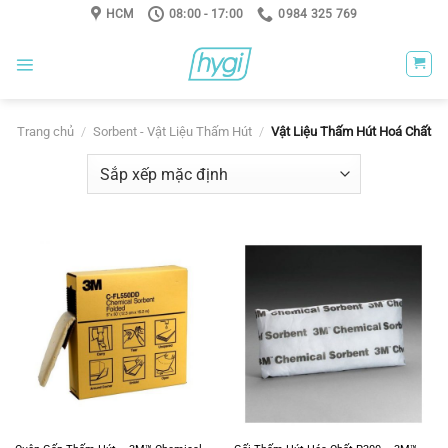
Skip
HCM
08:00 - 17:00
0984 325 769
to
content
Trang chủ
/
Sorbent - Vật Liệu Thấm Hút
/
Vật Liệu Thấm Hút Hoá Chất