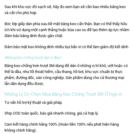
Sau khi khu vực đó sạch sẽ, hãy đo xem bạn sẽ cần bao nhiêu băng keo
và cắt cho phù hợp.
Bóc lớp giấy dán phía sau bề mặt băng keo cẩn thận. Bạn có thể thấy hữu
ích khi sử dụng một cạnh thẳng hoặc búa cao su để tạo thêm áp lực nhằm
đảm bảo băng dính được gắn chặt.
Đảm bảo mặt keo không dính nhiều bụi bẩn vì có thể làm giảm độ kết dính
#Băng keo chống trượt dán ở đâu?
Băng keo chống trơn trượt 3M dùng để dán ở những vị trí khô, ướt hoặc có
thể là dầu, như lối thoát hiểm, cầu thang, hồ bơi, khu vực chuẩn bị thực
phẩm, đường dốc, sàn công nghiệp. Sản phẩm dùng cho cả thương mại
lẫn dân dụng đều được.
Những Lý Do Chọn Mua Băng Keo Chống Trượt 3M Ở hygi.vn
Tư vấn hỗ trợ kỹ thuật và giải pháp
Ship COD toàn quốc, báo giá nhanh chóng, giá cả hợp lý.
Cam kết hàng chính hãng 100% (Hoàn tiền 100% nếu phát hiện hàng
không chính hãng).