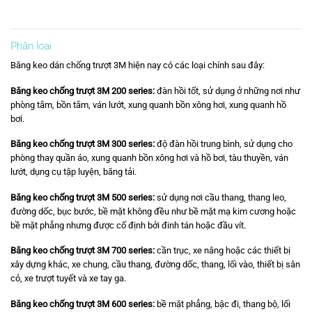
là:
tại
là:
tại
1.510.000 ₫.
là:
1.955.000 ₫.
là:
1.402.500 ₫.
1.650.000 ₫.
Phân loại
Băng keo dán chống trượt 3M hiện nay có các loại chính sau đây:
Băng keo chống trượt 3M 200 series:
đàn hồi tốt, sử dụng ở những nơi như
phòng tắm, bồn tắm, ván lướt, xung quanh bồn xông hơi, xung quanh hồ
bơi.
Băng keo chống trượt 3M 300 series:
độ đàn hồi trung bình, sử dụng cho
phòng thay quần áo, xung quanh bồn xông hơi và hồ bơi, tàu thuyền, ván
lướt, dụng cụ tập luyện, băng tải.
Băng keo chống trượt 3M 500 series:
sử dụng nơi cầu thang, thang leo,
đường dốc, bục bước, bề mặt không đều như bề mặt mạ kim cương hoặc
bề mặt phẳng nhưng được cố định bởi đinh tán hoặc đầu vít.
Băng keo chống trượt 3M 700 series:
cần trục, xe nâng hoặc các thiết bị
xây dựng khác, xe chung, cầu thang, đường dốc, thang, lối vào, thiết bị sân
cỏ, xe trượt tuyết và xe tay ga.
Băng keo chống trượt 3M 600 series:
bề mặt phẳng, bậc đi, thang bộ, lối