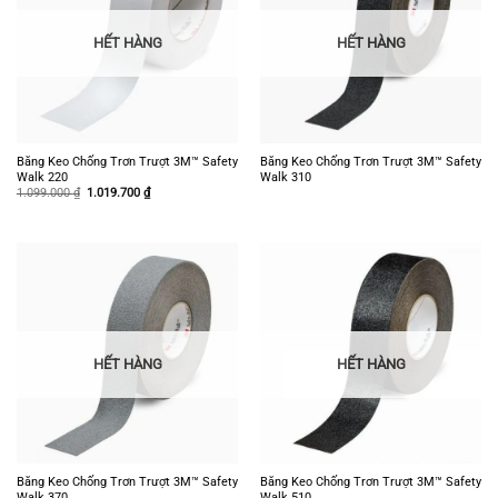
HẾT HÀNG
HẾT HÀNG
Băng Keo Chống Trơn Trượt 3M™ Safety
Băng Keo Chống Trơn Trượt 3M™ Safety
Walk 220
Walk 310
Giá
Giá
1.099.000
₫
1.019.700
₫
gốc
hiện
là:
tại
1.099.000 ₫.
là:
1.019.700 ₫.
HẾT HÀNG
HẾT HÀNG
Băng Keo Chống Trơn Trượt 3M™ Safety
Băng Keo Chống Trơn Trượt 3M™ Safety
Walk 370
Walk 510