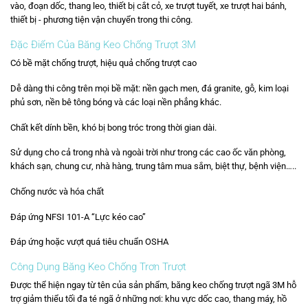
vào, đoạn dốc, thang leo, thiết bị cắt cỏ, xe trượt tuyết, xe trượt hai bánh,
thiết bị - phương tiện vận chuyển trong thi công.
Đặc Điểm Của Băng Keo Chống Trượt 3M
Có bề mặt chống trượt, hiệu quả chống trượt cao
Dễ dàng thi công trên mọi bề mặt: nền gạch men, đá granite, gỗ, kim loại
phủ sơn, nền bê tông bóng và các loại nền phẳng khác.
Chất kết dính bền, khó bị bong tróc trong thời gian dài.
Sử dụng cho cả trong nhà và ngoài trời như trong các cao ốc văn phòng,
khách sạn, chung cư, nhà hàng, trung tâm mua sắm, biệt thự, bệnh viện…..
Chống nước và hóa chất
Đáp ứng NFSI 101-A “Lực kéo cao”
Đáp ứng hoặc vượt quá tiêu chuẩn OSHA
Công Dụng Băng Keo Chống Trơn Trượt
Được thể hiện ngay từ tên của sản phẩm, băng keo chống trượt ngã 3M hỗ
trợ giảm thiểu tối đa té ngã ở những nơi: khu vực dốc cao, thang máy, hồ