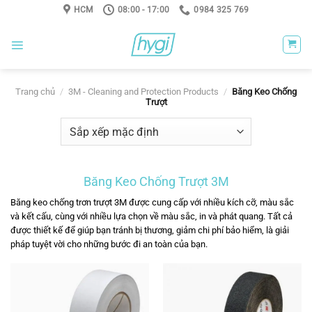
Skip
HCM
08:00 - 17:00
0984 325 769
to
content
Trang chủ
/
3M - Cleaning and Protection Products
/
Băng Keo Chống
Trượt
Băng Keo Chống Trượt 3M
Băng keo chống trơn trượt 3M
được cung cấp với nhiều kích cỡ, màu sắc
và kết cấu, cùng với nhiều lựa chọn về màu sắc, in và phát quang. Tất cả
được thiết kế để giúp bạn tránh bị thương, giảm chi phí bảo hiểm, là giải
pháp tuyệt vời cho những bước đi an toàn của bạn.