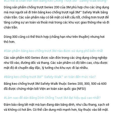
#Có thể đi chân trần trên Băng Keo Chống Trượt 3M™ Safety-Walk không?
Dòng sản phẩm chống trượt Series 200 của 3M phù hợp cho các ứng dụng
mà mọi người sẽ đi trên băng keo chống trượt ngã 3M™ Safety Walk bằng
chân trần. Các sản phẩm này có bề mặt có kết cấu tốt, chống trơn trượt để
tăng cường sự an toàn và thoải mái trong các khu vực giao thông nhẹ và đi
chân trần.
Dòng 300 cũng có thể thích hợp (chẳng hạn như trên thuyền) nhưng hơi
thô hơn.
#Sản phẩm băng keo chống trượt 3M nào được sử dụng phổ biến nhất
Các sản phẩm 600 Series được săn đón trong các ứng dụng công nghiệp
như lối vào, đường dốc và thang. Các sản phẩm có độ bền cao, chịu được
mật độ di chuyển dày đặc, lý tưởng cho khu vực đi lại nhiều.
#Băng keo chống trượt 3M™ Safety-Walk™ an toàn đến mức nào?
Băng keo chống trượt 3M Safety-Walk thuộc Series 200, 300, 500 và 600
đã được chứng nhận bởi Viện an toàn sàn quốc gia (NFSI)
#Làm sao để dán Băng Dính Chống Trượt 3M đạt hiệu quả cao nhất?
Đảm bảo rằng bề mặt mà bạn đang dán băng dính, như cầu thang, sạch sẽ
và không có hơi ẩm. Có thể cần dung môi mạnh hơn, tùy thuộc vào bề mặt.