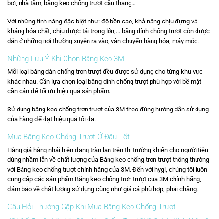
bơi, nhà tắm, băng keo chống trượt cầu thang…
Với những tính năng đặc biệt như: độ bền cao, khả năng chịu đựng và
kháng hóa chất, chịu được tải trọng lớn,... băng dính chống trượt còn được
dán ở những nơi thường xuyên ra vào, vận chuyển hàng hóa, máy móc.
Những Lưu Ý Khi Chọn Băng Keo 3M
Mỗi loại băng dán chống trơn trượt đều được sử dụng cho từng khu vực
khác nhau. Cần lựa chọn loại bằng dính chống trượt phù hợp với bề mặt
cần dán để tối ưu hiệu quả sản phẩm.
Sử dụng băng keo chống trơn trượt của 3M theo đúng hướng dẫn sử dụng
của hãng để đạt hiệu quả tối đa.
Mua Băng Keo Chống Trượt Ở Đâu Tốt
Hàng giả hàng nhái hiện đang tràn lan trên thị trường khiến cho người tiêu
dùng nhầm lẫn về chất lượng của Băng keo chống trơn trượt thông thường
với Băng keo chống trượt chính hãng của 3M. Đến với hygi, chúng tôi luôn
cung cấp các sản phẩm Băng keo chống trơn trượt của 3M chính hãng,
đảm bảo về chất lượng sử dụng cũng như giá cả phù hợp, phải chăng.
Câu Hỏi Thường Gặp Khi Mua Băng Keo Chống Trượt