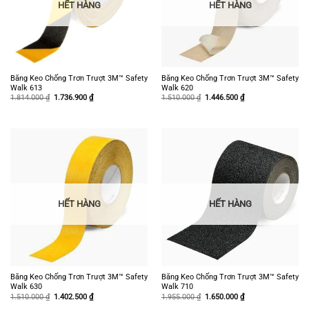
HẾT HÀNG
HẾT HÀNG
Băng Keo Chống Trơn Trượt 3M™ Safety
Băng Keo Chống Trơn Trượt 3M™ Safety
Walk 613
Walk 620
Giá
Giá
Giá
Giá
1.814.000
₫
1.736.900
₫
1.510.000
₫
1.446.500
₫
gốc
hiện
gốc
hiện
là:
tại
là:
tại
1.814.000 ₫.
là:
1.510.000 ₫.
là:
1.736.900 ₫.
1.446.500 ₫.
HẾT HÀNG
HẾT HÀNG
Băng Keo Chống Trơn Trượt 3M™ Safety
Băng Keo Chống Trơn Trượt 3M™ Safety
Walk 630
Walk 710
Giá
Giá
Giá
Giá
1.510.000
₫
1.402.500
₫
1.955.000
₫
1.650.000
₫
gốc
hiện
gốc
hiện