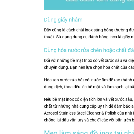
Dùng giấy nhám
Đây cũng là cách chùi inox sáng bóng thường đư
thuật. Sử dụng dụng cụ đánh bóng inox là giấy n
Dùng hóa nước rửa chén hoặc chất đ
Đối với những bề mặt Inox có vết xước sâu và diệ
chuyên dụng. Bạn nên lựa chọn hóa chất của các
Hòa tan nước rửa bát với nước ấm để tạo thành 
dung dịch, thoa đều lên bề mặt và làm sạch lại b
Nếu bề mặt inox có diện tích lớn và vết xước s
chất từ ​​những nhà cung cấp uy tín để đảm bảo
Aerosol Stainless Steel Cleaner & Polish của nhà 
chống lại dấu vân tay và che đi các vết bẩn trên 
Mẹo làm sáng đồ inox tại nh