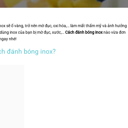
inox sẽ ố vàng, trở nên mờ đục, oxi hóa,… làm mất thẩm mỹ và ảnh hưởng
ồ dùng inox của bạn bị mờ đục, xước,…
Cách đánh bóng inox
nào vừa đơn
 ngay nhé!
ách đánh bóng inox?