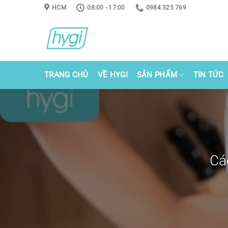
Skip
HCM
08:00 - 17:00
0984 325 769
to
content
TRANG CHỦ
VỀ HYGI
SẢN PHẨM
TIN TỨC
Cá