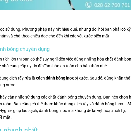
ợc sử dụng. Phương pháp này rất hiệu quả, nhưng đòi hỏi bạn phải có kỹ
hám và chà theo chiều dọc cho đến khi các vết xước biến mất.
ánh bóng chuyên dụng
n tích lớn thì bạn có thể suy nghĩ đến việc dùng những hóa chất đánh bó
 nhà cung cấp uy tín để đảm bảo an toàn cho bản thân nhé.
dung dịch tẩy rửa là
cách đánh bóng inox
bị xước. Sau đó, dùng khăn th
ằng nước.
âu, hãy cân nhắc sử dụng các chất đánh bóng chuyên dụng. Bạn nên chọn 
 an toàn. Bạn cũng có thể tham khảo dung dịch tẩy và đánh bóng Inox – 
Hygi sẽ giúp lau sạch, đánh bóng inox mà không để lại vệt hoặc tích tụ,
bề mặt.
à nhanh nhất