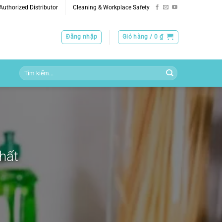
uthorized Distributor
Cleaning & Workplace Safety
Đăng nhập
Giỏ hàng /
0
₫
Tìm
kiếm:
hất