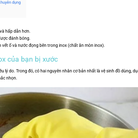
chuyên dụng
 và hấp dẫn hơn.
được đánh bóng.
h vết ố và nước đọng bên trong inox (chất ăn mòn inox).
ox của bạn bị xước
ều lý do. Trong đó, có hai nguyên nhân cơ bản nhất là vệ sinh đồ dùng, d
sắc nhọn.