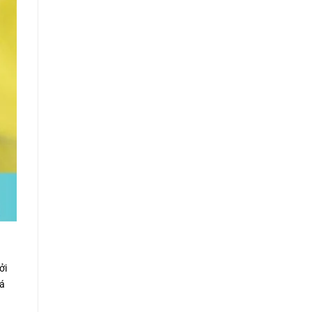
ởi
uá