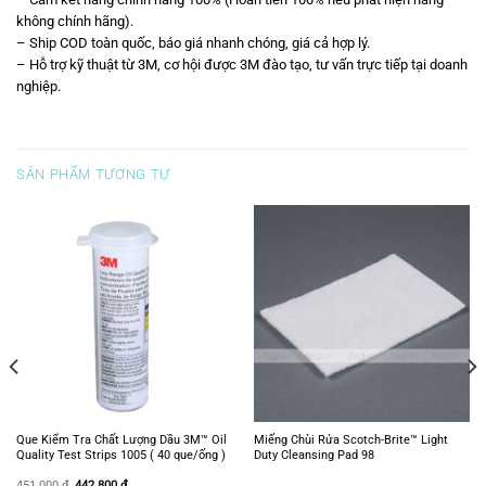
không chính hãng).
– Ship COD toàn quốc, báo giá nhanh chóng, giá cả hợp lý.
– Hỗ trợ kỹ thuật từ 3M, cơ hội được 3M đào tạo, tư vấn trực tiếp tại doanh
nghiệp.
SẢN PHẨM TƯƠNG TỰ
Que Kiểm Tra Chất Lượng Dầu 3M™ Oil
Miếng Chùi Rửa Scotch-Brite™ Light
Quality Test Strips 1005 ( 40 que/ống )
Duty Cleansing Pad 98
Giá
Giá
451.000
₫
442.800
₫