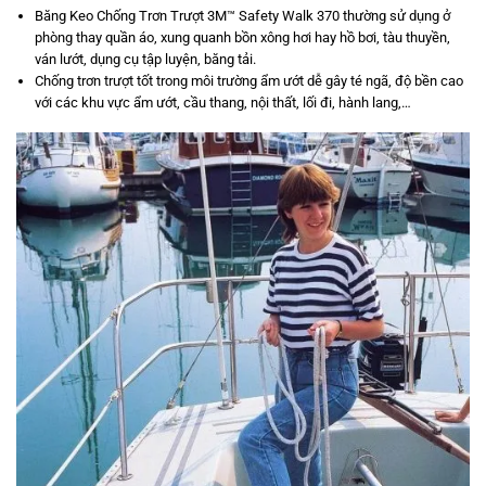
Băng Keo Chống Trơn Trượt 3M™ Safety Walk 370 thường sử dụng ở
phòng thay quần áo, xung quanh bồn xông hơi hay hồ bơi, tàu thuyền,
ván lướt, dụng cụ tập luyện, băng tải.
Chống trơn trượt tốt trong môi trường ẩm ướt dễ gây té ngã, độ bền cao
với các khu vực ẩm ướt, cầu thang, nội thất, lối đi, hành lang,…