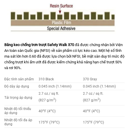
Băng keo chống trơn trượt Safety Walk 370
đã được chứng nhận bởi Viện
An toàn sàn Quốc gia (NFSI) về sản phẩm có lực kéo cao. Một hệ số tĩnh
ma sát lớn hơn 0.60 đã được lựa chọn bởi NFSI, bề mặt sàn duy trì mức độ
chống trượt khi ẩm ướt đã được kiểm chứng khả năng hạn chế trượt 50%
và rơi 90%.
Đặc tính sản phẩm
310 Black
370 Gray
Độ dày áp dụng
0.045 inch (1.14mm)
0.045 inch (1.14mm)
2.7 oz./ sq ft.
2.7 oz./ sq ft.
Tải trọng áp dụng
2
2
(827 g/m
)
(827 g/m
)
Nhiệt độ tối thiểu
o
o
o
o
40
F (4
C)
40
F (4
C)
áp dụng
Nhiệt độ tối đa áp
o
o
o
o
175
F (79
C)
175
F (79
C)
dụng