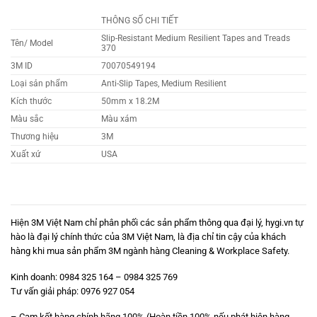
THÔNG SỐ CHI TIẾT
Slip-Resistant Medium Resilient Tapes and Treads
Tên/ Model
370
3M ID
70070549194
Loại sản phẩm
Anti-Slip Tapes, Medium Resilient
Kích thước
50mm x 18.2M
Màu sắc
Màu xám
Thương hiệu
3M
Xuất xứ
USA
Hiện 3M Việt Nam chỉ phân phối các sản phẩm thông qua đại lý,
hygi.vn
tự
hào là đại lý chính thức của 3M Việt Nam, là địa chỉ tin cậy của khách
hàng khi mua sản phẩm 3M ngành hàng Cleaning & Workplace Safety.
Kinh doanh: 0984 325 164 – 0984 325 769
Tư vấn giải pháp:
0976 927 054
– Cam kết hàng chính hãng 100% (Hoàn tiền 100% nếu phát hiện hàng