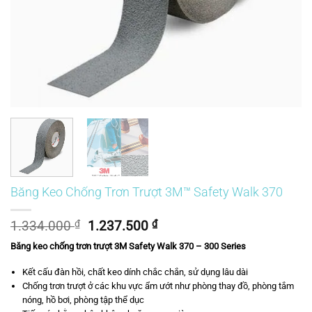
Băng Keo Chống Trơn Trượt 3M™ Safety Walk 370
Giá
Giá
1.334.000
₫
1.237.500
₫
gốc
hiện
Băng keo chống trơn trượt 3M Safety Walk 370 – 300 Series
là:
tại
1.334.000 ₫.
là:
Kết cấu đàn hồi, chất keo dính chắc chắn, sử dụng lâu dài
1.237.500 ₫.
Chống trơn trượt ở các khu vực ẩm ướt như phòng thay đồ, phòng tắm
nóng, hồ bơi, phòng tập thể dục