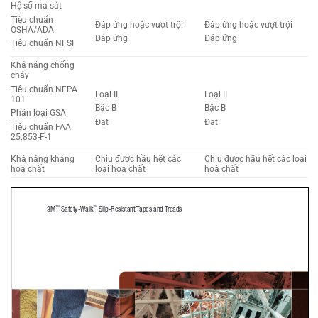
Hệ số ma sát
Tiêu chuẩn
Đáp ứng hoặc vượt trội
Đáp ứng hoặc vượt trội
OSHA/ADA
Đáp ứng
Đáp ứng
Tiêu chuẩn NFSI
Khả năng chống
cháy
Tiêu chuẩn NFPA
Loại II
Loại II
101
Bậc B
Bậc B
Phân loại GSA
Đạt
Đạt
Tiêu chuẩn FAA
25.853-F-1
Khả năng kháng
Chịu được hầu hết các
Chịu được hầu hết các loại
hoá chất
loại hoá chất
hoá chất