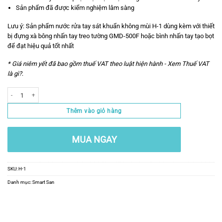
Sản phẩm đã được kiểm nghiệm lâm sàng
Lưu ý: Sản phẩm nước rửa tay sát khuẩn không mùi H-1 dùng kèm với thiết
bị đựng xà bông nhấn tay treo tường GMD-500F hoặc
bình nhấn tay tạo bọt
để đạt hiệu quả tốt nhất
* Giá niêm yết đã bao gồm thuế VAT theo luật hiện hành -
Xem Thuế VAT
là gì?
.
Số lượng
Thêm vào giỏ hàng
MUA NGAY
SKU:
H-1
Danh mục:
Smart San