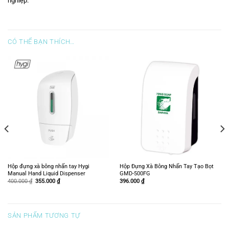
nghiệp.
CÓ THỂ BẠN THÍCH…
Hộp đựng xà bông nhấn tay Hygi
Hộp Đựng Xà Bông Nhấn Tay Tạo Bọt
Manual Hand Liquid Dispenser
GMD-500FG
Giá
Giá
400.000
₫
355.000
₫
396.000
₫
gốc
hiện
là:
tại
400.000 ₫.
là:
355.000 ₫.
SẢN PHẨM TƯƠNG TỰ