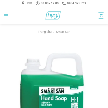
Skip
HCM
08:00 - 17:00
0984 325 769
to
content
Trang chủ
/
Smart San