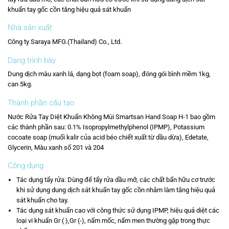
khuẩn tay gốc cồn tăng hiệu quả sát khuẩn
Nhà sản xuất
Công ty Saraya MFG.(Thailand) Co., Ltd.
Dạng trình bày
Dung dịch màu xanh lá, dạng bọt (foam soap), đóng gói bình mềm 1kg,
can 5kg.
Thành phần cấu tạo
Nước Rửa Tay Diệt Khuẩn Không Mùi
Smartsan
Hand Soap H-1 bao gồm
các thành phần sau: 0.1% Isopropylmethylphenol (IPMP), Potassium
cocoate soap (muối kalir của acid béo chiết xuất từ dầu dừa), Edetate,
Glycerin, Màu xanh số 201 và 204
Công dụng
Tác dụng tẩy rửa
: Dùng để tẩy rửa dầu mỡ, các chất bẩn hữu cơ trước
khi sử dụng dung dịch sát khuẩn tay gốc cồn nhằm làm tăng hiệu quả
sát khuẩn cho tay.
Tác dụng sát khuẩn
cao với công thức sử dụng IPMP, hiệu quả diệt các
loại vi khuẩn Gr ( ),Gr (-), nấm mốc, nấm men thường gặp trong thực