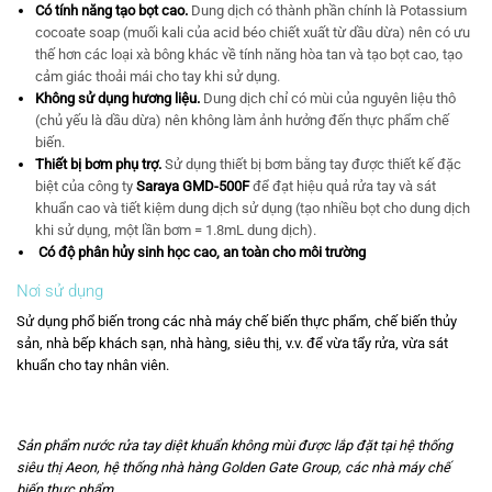
Có tính năng tạo bọt cao.
Dung dịch có thành phần chính là Potassium
cocoate soap (muối kali của acid béo chiết xuất từ dầu dừa) nên có ưu
thế hơn các loại xà bông khác về tính năng hòa tan và tạo bọt cao, tạo
cảm giác thoải mái cho tay khi sử dụng.
Không sử dụng hương liệu.
Dung dịch chỉ có mùi của nguyên liệu thô
(chủ yếu là dầu dừa) nên không làm ảnh hưởng đến thực phẩm chế
biến.
Thiết bị bơm phụ trợ.
Sử dụng thiết bị bơm bằng tay được thiết kế đặc
biệt của công ty
Saraya GMD-500F
để đạt hiệu quả rửa tay và sát
khuẩn cao và tiết kiệm dung dịch sử dụng (tạo nhiều bọt cho dung dịch
khi sử dụng, một lần bơm = 1.8mL dung dịch).
Có độ phân hủy sinh học cao, an toàn cho môi trường
Nơi sử dụng
Sử dụng phổ biến trong các nhà máy chế biến thực phẩm, chế biến thủy
sản, nhà bếp khách sạn, nhà hàng, siêu thị, v.v. để vừa tẩy rửa, vừa sát
khuẩn cho tay nhân viên.
Sản phẩm nước rửa tay diệt khuẩn không mùi được lắp đặt tại hệ thống
siêu thị Aeon, hệ thống nhà hàng Golden Gate Group, các nhà máy chế
biến thực phẩm