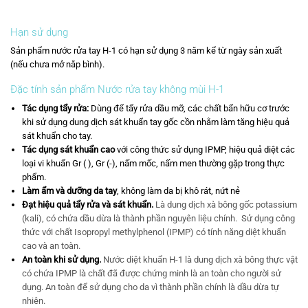
Hạn sử dụng
Sản phẩm nước rửa tay H-1 có hạn sử dụng 3 năm kể từ ngày sản xuất
(nếu chưa mở nắp bình).
Đặc tính sản phẩm
Nước rửa tay không mùi H-1
Tác dụng tẩy rửa:
Dùng để tẩy rửa dầu mỡ, các chất bẩn hữu cơ trước
khi sử dụng dung dịch sát khuẩn tay gốc cồn nhằm làm tăng hiệu quả
sát khuẩn cho tay.
Tác dụng sát khuẩn cao
với công thức sử dụng IPMP, hiệu quả diệt các
loại vi khuẩn Gr ( ), Gr (-), nấm mốc, nấm men thường gặp trong thực
phẩm.
Làm ẩm và dưỡng da tay
, không làm da bị khô rát, nứt nẻ
Đạt hiệu quả tẩy rửa và sát khuẩn.
Là dung dịch xà bông gốc potassium
(kali), có chứa dầu dừa là thành phần nguyên liệu chính. Sử dụng công
thức với chất Isopropyl methylphenol (IPMP) có tính năng diệt khuẩn
cao và an toàn.
An toàn khi sử dụng.
Nước diệt khuẩn H-1 là dung dịch xà bông thực vật
có chứa IPMP là chất đã được chứng minh là an toàn cho người sử
dụng. An toàn để sử dụng cho da vì thành phần chính là dầu dừa tự
nhiên.