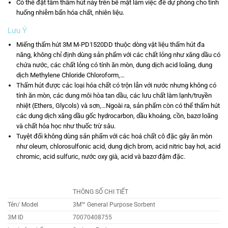
Có thể đặt tấm thấm hút này trên bề mặt làm việc để dự phòng cho tình
huống nhiễm bẩn hóa chất, nhiên liệu.
Lưu Ý
Miếng thấm hút 3M M-PD1520DD thuộc dòng vật liệu thấm hút đa
năng, không chỉ định dùng sản phẩm với các chất lỏng như xăng dầu có
chứa nước, các chất lỏng có tính ăn mòn, dung dịch acid loãng, dung
dịch Methylene Chloride Chloroform,…
Thấm hút được các loại hóa chất có trộn lẫn với nước nhưng không có
tính ăn mòn, các dung môi hòa tan dầu, các lưu chất làm lạnh/truyền
nhiệt (Ethers, Glycols) và sơn,…Ngoài ra, sản phẩm còn có thể thấm hút
các dung dịch xăng dầu gốc hydrocarbon, dầu khoáng, cồn, bazơ loãng
và chất hóa học như thuốc trừ sâu.
Tuyệt đối không dùng sản phẩm với các hoá chất cô đặc gây ăn mòn
như oleum, chlorosulfonic acid, dung dịch brom, acid nitric bay hơi, acid
chromic, acid sulfuric, nước oxy già, acid và bazơ đậm đặc.
THÔNG SỐ CHI TIẾT
Tên/ Model
3M™ General Purpose Sorbent
3M ID
70070408755