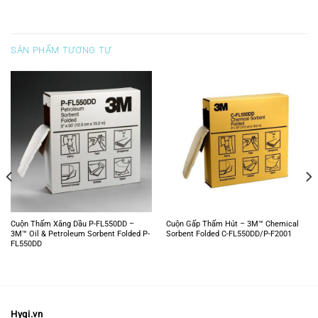
SẢN PHẨM TƯƠNG TỰ
Cuộn Thấm Xăng Dầu P-FL550DD –
Cuộn Gấp Thấm Hút – 3M™ Chemical
3M™ Oil & Petroleum Sorbent Folded P-
Sorbent Folded C-FL550DD/P-F2001
FL550DD
Hygi.vn