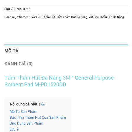
SKU:
70070408755
Danh mục:
Sorbent - Vật Liệu Thấm Hút
,
Tấm Thấm Hút Đa Năng
,
Vật Liệu Thấm Hút Đa Năng
MÔ TẢ
ĐÁNH GIÁ (0)
Tấm Thấm Hút Đa Năng
3M™
General Purpose
Sorbent Pad M-PD1520DD
Nội dung bài viết
Ẩn
Mô Tả Sản Phẩm
Đặc Tính Thấm Hút Của Sản Phẩm
Ứng Dụng Sản Phẩm
Lưu Ý