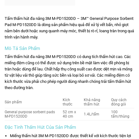
Tấm thấm hút đa năng 3M M-PD1520DD –
3M™
General Purpose Sorbent
Pad M-PD1520DD là dòng sản phẩm hiệu quả để xử lý vết bẩn, nhỏ giọt
nằm bên dưới hoặc xung quanh máy móc, thiết bị rò rỉ, loang tràn trong quá
trình vận hành máy.
Mô Tả Sản Phẩm
Tấm thấm hút đa năng 3M
M-PD1520DD
có dung tích thấm hút cao. Các
miếng đệm cũng có thể được sử dụng trên bề mặt làm việc đề phòng bị
tràn hoặc dùng để lau. Chất hấp thụ công suất cao được dệt mịn và mỏng
từ vật liệu vải thô giúp tăng sức bền và loại bỏ sơ vải. Các miếng đệm có
kích thước vừa phải cho phép người dùng nhanh chóng trải tấm thấm hút
theo đường tràn.
Kích
Khả năng
Quy cách
Sản phẩm
thước
thấm hút
đóng gói
General purpose sorbent pads
52 cm x
100
1.4L/tấm
M-PD1520DD
40 cm
tấm/thùng
Đặc Tính Thấm Hút Của Sản Phẩm
Miếng thấm hút 3M M-PD1520DD được thiết kế với kích thước tiện lợi