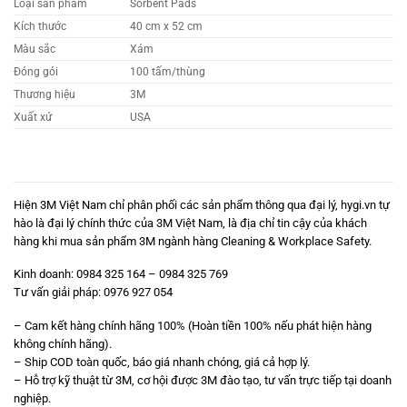
Loại sản phẩm
Sorbent Pads
Kích thước
40 cm x 52 cm
Màu sắc
Xám
Đóng gói
100 tấm/thùng
Thương hiệu
3M
Xuất xứ
USA
Hiện 3M Việt Nam chỉ phân phối các sản phẩm thông qua đại lý,
hygi.vn
tự
hào là đại lý chính thức của 3M Việt Nam, là địa chỉ tin cậy của khách
hàng khi mua sản phẩm 3M ngành hàng Cleaning & Workplace Safety.
Kinh doanh: 0984 325 164 – 0984 325 769
Tư vấn giải pháp:
0976 927 054
– Cam kết hàng chính hãng 100% (Hoàn tiền 100% nếu phát hiện hàng
không chính hãng).
– Ship COD toàn quốc, báo giá nhanh chóng, giá cả hợp lý.
– Hỗ trợ kỹ thuật từ 3M, cơ hội được 3M đào tạo, tư vấn trực tiếp tại doanh
nghiệp.