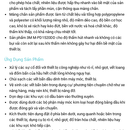
cho phép hóa chất, nhiên liệu được hấp thụ nhanh vào bề mặt của sản
phẩm và tách lấy phần mùn, cặn thông qua màng chắn.
Màng chắn sản phẩm được làm từ chất liệu vải tổng hợp polypropylene
và polyester có khối lượng riêng nhỏ, độ mềm dẻo cao, độ bền cơ học
cao, khó bị xé rách hay kéo đứt, bền với nước và hoá chất khác, độ
thấm khí thấp, có khả năng chịu nhiệt tốt.
Sản phẩm 3M M-PD1520DD cho độ thấm hút nhanh và không có các
bụi vải còn sót lại sau khi thấm nên không gây hư hại đến bề mặt của
thiết bị.
Ứng Dụng Sản Phẩm
Xử lý các sự cố đối với thiết bị công nghiệp như rò rỉ, nhỏ giọt, vết loang
và đốm bẩn của hầu hết chất lỏng không nguy hại.
Chùi sạch các vết bẩn dầu dính trên máy móc, thiết bị.
Vệ sinh các vết bẩn bên trong dụng cụ/ phương tiện chuyên chở như xe
nâng hàng, máy nén khí, thiết bị nâng đỡ.
Dọn dẹp các khu vực có dầu bám vào thường xuyên.
Được dùng dưới các bộ phận máy móc kim loại hoạt động bằng dầu khi
được đóng gói và vận chuyển.
Kích thước tiện dụng đặt ở phía bên dưới, xung quanh hoặc bên trong
các thiết bị, dụng cụ bị rò rỉ, nhỏ giọt, đổ tràn hóa chất, nhiên liệu hay
các khu vực khó tiếp cận.