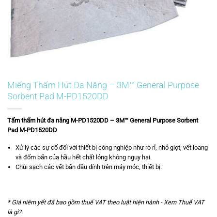
Miếng Thấm Hút Đa Năng – 3M™ General Purpose
Sorbent Pad M-PD1520DD
Tấm thấm hút đa năng M-PD1520DD – 3M™ General Purpose Sorbent
Pad M-PD1520DD
Xử lý các sự cố đối với thiết bị công nghiệp như rò rỉ, nhỏ giọt, vết loang
và đốm bẩn của hầu hết chất lỏng không nguy hại.
Chùi sạch các vết bẩn dầu dính trên máy móc, thiết bị.
* Giá niêm yết đã bao gồm thuế VAT theo luật hiện hành -
Xem Thuế VAT
là gì?
.