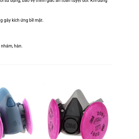
ời sử dụng, bảo vệ thính giác an toàn tuyệt đối. Khi dùng
ng gây kích ứng bề mặt.
hà nhám, hàn.