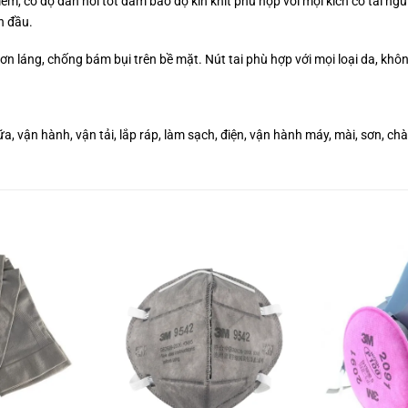
m, có độ đàn hồi tốt đảm bảo độ kín khít phù hợp với mọi kích cỡ tai ngư
n đầu.
ơn láng, chống bám bụi trên bề mặt. Nút tai phù hợp với mọi loại da, khô
ữa, vận hành, vận tải, lắp ráp, làm sạch, điện, vận hành máy, mài, sơn, c