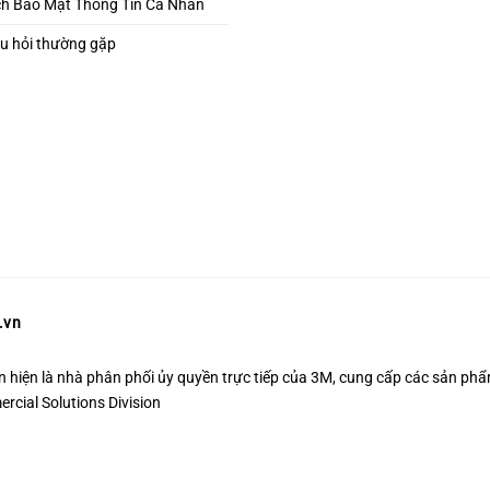
ch Bảo Mật Thông Tin Cá Nhân
u hỏi thường gặp
.vn
n hiện là nhà phân phối ủy quyền trực tiếp của 3M, cung cấp các sản phẩ
cial Solutions Division