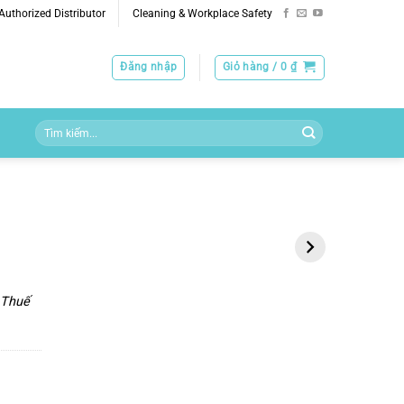
uthorized Distributor
Cleaning & Workplace Safety
Đăng nhập
Giỏ hàng /
0
₫
Tìm
kiếm:
Khăn Vải Không Dệt
3M Neutral
Hygi flex Wiper
Detergent
Cloths, 20 Cái, Kích
Thước 30x60cm
Thuế