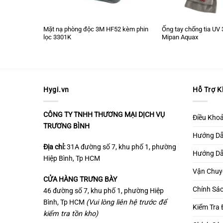
0 kèm phin
Mặt nạ phòng độc 3M HF52 kèm phin
Ống tay chống tia U
lọc 3301K
Mipan Aquax
Hygi.vn
Hỗ Trợ 
CÔNG TY TNHH THƯƠNG MẠI DỊCH VỤ
Điều Kho
TRƯƠNG BÌNH
Hướng D
Địa chỉ:
31A đường số 7, khu phố 1, phường
Hướng Dẫ
Hiệp Bình, Tp HCM
Vận Chuy
CỬA HÀNG TRƯNG BÀY
Chính Sá
46 đường số 7, khu phố 1, phường Hiệp
Bình, Tp HCM
(Vui lòng liên hệ trước để
Kiểm Tra
kiểm tra tồn kho)