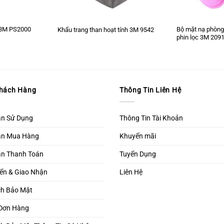
V 3M PS2000
Bộ mặt nạ phòng
Khẩu trang than hoạt tính 3M 9542
phin lọc 3M 209
Khách Hàng
Thông Tin Liên Hệ
ản Sử Dụng
Thông Tin Tài Khoản
ẫn Mua Hàng
Khuyến mãi
n Thanh Toán
Tuyển Dụng
ển & Giao Nhận
Liên Hệ
ch Bảo Mật
 Đơn Hàng