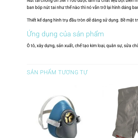
Nút tai chống ồn 3M 1100 được làm từ chất liệu bọt biển mề
ban bóp nút tai như thế nào thì nó vẫn trở lại hình dáng ba
Thiết kế dạng hình trụ đầu tròn dễ dàng sử dụng. Bề mặt tr
Ứng dụng của sản phẩm
Ô tô, xây dựng, sản xuất, chế tạo kim loại, quân sự, sửa ch
SẢN PHẨM TƯƠNG TỰ