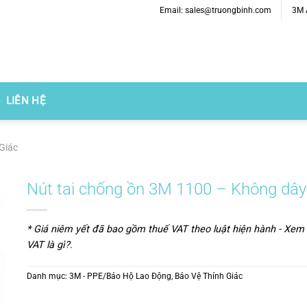
Email: sales@truongbinh.com
3M A
LIÊN HỆ
Giác
Nút tai chống ồn 3M 1100 – Không dây
* Giá niêm yết đã bao gồm thuế VAT theo luật hiện hành -
Xem 
VAT là gì?
.
Danh mục:
3M - PPE/Bảo Hộ Lao Động
,
Bảo Vệ Thính Giác