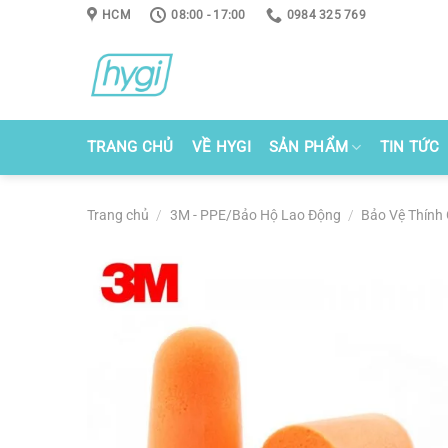
Skip
HCM
08:00 - 17:00
0984 325 769
to
content
TRANG CHỦ
VỀ HYGI
SẢN PHẨM
TIN TỨC
Trang chủ
/
3M - PPE/Bảo Hộ Lao Động
/
Bảo Vệ Thính 