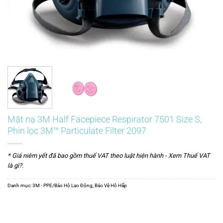
Mặt nạ 3M Half Facepiece Respirator 7501 Size S,
Phin lọc 3M™ Particulate Filter 2097
* Giá niêm yết đã bao gồm thuế VAT theo luật hiện hành -
Xem Thuế VAT
là gì?
.
Danh mục:
3M - PPE/Bảo Hộ Lao Động
,
Bảo Vệ Hô Hấp