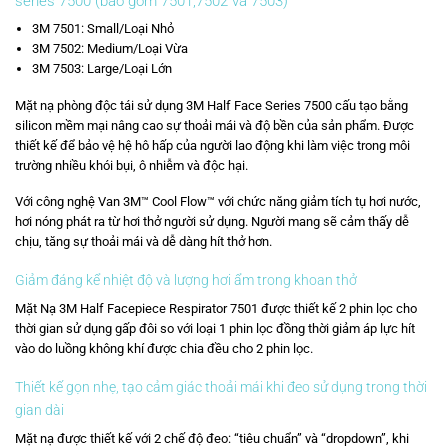
series 7500 (bao gồm 7501,7502 và 7503)
3M 7501: Small/Loại Nhỏ
3M 7502: Medium/Loại Vừa
3M 7503: Large/Loại Lớn
Mặt nạ phòng độc tái sử dụng 3M Half Face Series 7500 cấu tạo bằng
silicon mềm mại nâng cao sự thoải mái và độ bền của sản phẩm. Được
thiết kế để bảo vệ hệ hô hấp của người lao động khi làm việc trong môi
trường nhiều khói bụi, ô nhiễm và độc hại.
Với công nghệ Van 3M™ Cool Flow™ với chức năng giảm tích tụ hơi nước,
hơi nóng phát ra từ hơi thở người sử dụng. Người mang sẽ cảm thấy dễ
chịu, tăng sự thoải mái và dễ dàng hít thở hơn.
Giảm đáng kể nhiệt độ và lượng hơi ẩm trong khoan thở
Mặt Nạ 3M Half Facepiece Respirator 7501 được thiết kế 2 phin lọc cho
thời gian sử dụng gấp đôi so với loại 1 phin lọc đồng thời giảm áp lực hít
vào do luồng không khí được chia đều cho 2 phin lọc.
Thiết kế gọn nhẹ, tạo cảm giác thoải mái khi đeo sử dụng trong thời
gian dài
Mặt nạ được thiết kế với 2 chế độ đeo: “tiêu chuẩn” và “dropdown”, khi