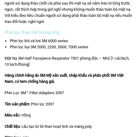
người sử dụng tháo chốt cài phía sau thì mặt nạ sẽ nằm treo lơ lửng trước
ngực, rất thích hợp trong giờ nghỉ nhưng không muốn tháo toàn bộ mặt nạ.
Với kiểu đeo tiêu chuẩn người sử dụng phải tháo toàn bộ mặt nạ nếu muốn
trao đổi hoặc nghỉ ngơi.
Phin lọc thay thế tương ứng
Phin lọc khí và hơi 3M 6000 series
Phin lọc bụi 3M 2000, 2200, 5000, 7000 series
Mặt Nạ 3M Half Facepiece Respirator 7501 phòng độc – Nhỏ [1 cái/bịch,
10 bịch/thùng]
Hàng chính hãng do 3M Mỹ sản xuất, nhập khẩu và phân phối 3M Việt
Nam, có tem chống hàng giả.
Phin Lọc 3M™ Filter Adapters 2097
Tên sản phẩm:
Phin lọc 2097
Màu sắc:
Hồng
Chất liệu:
cấu tạo từ lõi than hoạt tính và màng poly