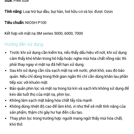
Size:
Free size
Tính năng:
Loại trừ bụi dầu, bụi hàn, hơi hữu cơ và lọc được Ozon
Tiêu chuẩn:
NIOSH P100
Kết hợp với mặt nạ 3M series 5000, 6000, 7000
Hướng dẫn sử dụng
Trước khi sử dụng cần kiểm tra, nếu thấy dấu hiệu vỡ nứt, khi sử dụng
cảm thấy khó khăn trong hô hấp hoặc nghe mùi hóa chất nồng nặc thì
phải thay ngay vì mặt nạ đã hết hạn sử dụng.
Sau khi sử dụng cần rửa sạch mặt nạ với nước, phơi khô, sau đó bảo
quản. Nếu chỉ dùng trong thời gian ngắn thì chỉ cần dùng khăn lau phần
tiếp xúc với khuôn mặt.
Bảo quản phin lọc và mặt nạ trong túi kín và sạch khi không sử dụng để
kéo dài tuổi thọ của mặt nạ, phin lọc.
Không làm sạch mặt bằng hóa chất tẩy rửa mạnh
Không dùng nhiệt độ cao để làm khô, vì như thế sẽ mất tính năng của
sản phẩm, thậm chí gây hư hại đến cấu tạo.
Thay phin lọc trong trường hợp: người mang ngửi thấy mùi hóa chất,
khó thở.