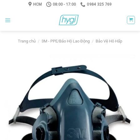
Skip
HCM
08:00 - 17:00
0984 325 769
to
content
Trang chủ
/
3M - PPE/Bảo Hộ Lao Động
/
Bảo Vệ Hô Hấp