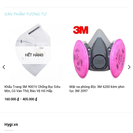
SẢN PHẨM TƯƠNG TỰ
HẾT HÀNG
Khẩu Trang 3M 9001V Chống Bụi Siêu
Mặt nạ phòng độc 3M 6200 kèm phin
Mịn, Có Van Thở, Bảo Vệ Hô Hấp
lọc 3M 2097
Khoảng
160.000
₫
–
405.000
₫
giá:
từ
160.000 ₫
đến
405.000 ₫
Hygi.vn