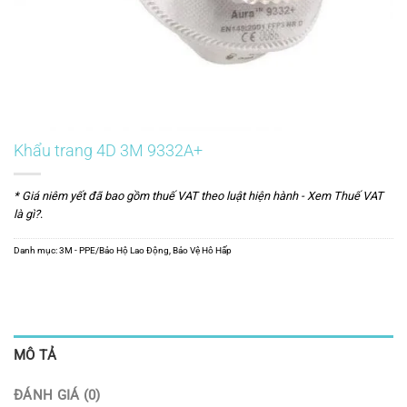
Khẩu trang 4D 3M 9332A+
* Giá niêm yết đã bao gồm thuế VAT theo luật hiện hành -
Xem Thuế VAT
là gì?
.
Danh mục:
3M - PPE/Bảo Hộ Lao Động
,
Bảo Vệ Hô Hấp
MÔ TẢ
ĐÁNH GIÁ (0)