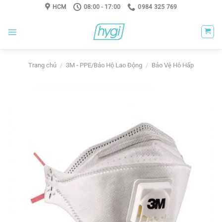
Skip
HCM
08:00 - 17:00
0984 325 769
to
content
Trang chủ
/
3M - PPE/Bảo Hộ Lao Động
/
Bảo Vệ Hô Hấp