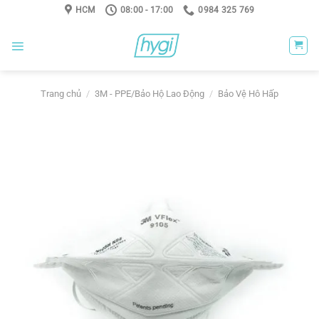
Skip
HCM
08:00 - 17:00
0984 325 769
to
content
Trang chủ
/
3M - PPE/Bảo Hộ Lao Động
/
Bảo Vệ Hô Hấp