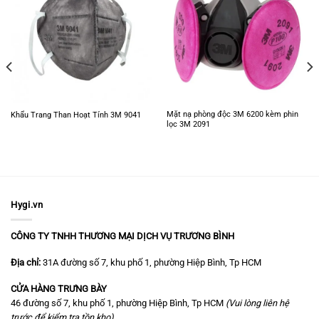
Mặt nạ phòng độc 3M 6200 kèm phin
Khẩu Trang Than Hoạt Tính 3M 9041
lọc 3M 2091
Hygi.vn
CÔNG TY TNHH THƯƠNG MẠI DỊCH VỤ TRƯƠNG BÌNH
Địa chỉ:
31A đường số 7, khu phố 1, phường Hiệp Bình, Tp HCM
CỬA HÀNG TRƯNG BÀY
46 đường số 7, khu phố 1, phường Hiệp Bình, Tp HCM
(Vui lòng liên hệ
trước để kiểm tra tồn kho)