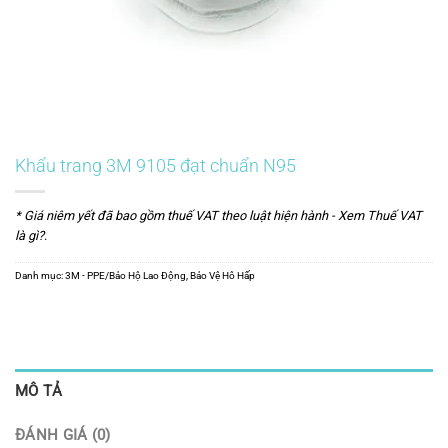
Khẩu trang 3M 9105 đạt chuẩn N95
* Giá niêm yết đã bao gồm thuế VAT theo luật hiện hành -
Xem Thuế VAT
là gì?
.
Danh mục:
3M - PPE/Bảo Hộ Lao Động
,
Bảo Vệ Hô Hấp
MÔ TẢ
ĐÁNH GIÁ (0)