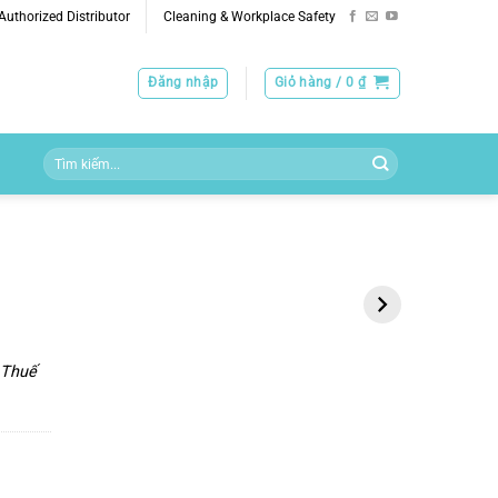
uthorized Distributor
Cleaning & Workplace Safety
Đăng nhập
Giỏ hàng /
0
₫
Tìm
kiếm:
Khăn Vải Không Dệt
3M Neutral
Hygi flex Wiper
Detergent
Cloths, 20 Cái, Kích
Thước 30x60cm
Thuế