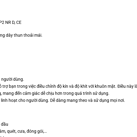
2 NR D,‎ CE
bằng dây thun thoải mái.
t người dùng.
 trợ bạn trong việc điều chỉnh độ kín và độ khít với khuôn mặt. Điều này
, mang đến cảm giác dễ chịu hơn trong quá trình sử dụng.
, linh hoạt cho người dùng. Dễ dàng mang theo và sử dụng mọi nơi.
c dầu
ám, quét, cưa, đóng gói,…