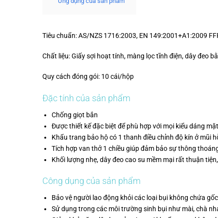
Ứng dụng của sản phẩm
Tiêu chuẩn: AS/NZS 1716:2003, EN 149:2001+A1:2009 FFP
Chất liệu: Giấy sợi hoạt tính, màng lọc tĩnh điện, dây đeo 
Quy cách đóng gói: 10 cái/hộp
Đặc tính của sản phẩm
Chống giọt bắn
Được thiết kế đặc biệt để phù hợp với mọi kiểu dáng mặ
Khẩu trang bảo hộ có 1 thanh điều chỉnh độ kín ở mũi hỗ
Tích hợp van thở 1 chiều giúp đảm bảo sự thông thoáng
Khối lượng nhẹ, dây đeo cao su mềm mại rất thuận tiện
Công dụng của sản phẩm
Bảo vệ người lao động khỏi các loại bụi không chứa gố
Sử dụng trong các môi trường sinh bụi như mài, chà nh