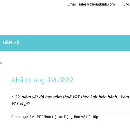
Email: sales@truongbinh.com
3M A
LIÊN HỆ
ấp
Khẩu trang 3M 8822
* Giá niêm yết đã bao gồm thuế VAT theo luật hiện hành -
Xem 
VAT là gì?
.
Danh mục:
3M - PPE/Bảo Hộ Lao Động
,
Bảo Vệ Hô Hấp