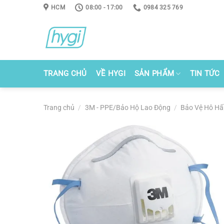
Skip
HCM
08:00 - 17:00
0984 325 769
to
content
TRANG CHỦ
VỀ HYGI
SẢN PHẨM
TIN TỨC
Trang chủ
/
3M - PPE/Bảo Hộ Lao Động
/
Bảo Vệ Hô H