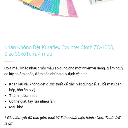
Khăn Không Dệt Kuraflex Counter Cloth ZO-1000,
Size 30x61cm, 4 màu
Có 4 màu khác nhau : mỗi màu áp dụng cho một nhiệmvụ riêng, giảm nguy
cơ lây nhiễm chéo, đảm bảo những quy định vệ sinh
Khăn lau vải không dệt được thiết kế đặc biệt dùng để lau bề mặt (bàn
bếp, bàn ăn, v.v.)
Thấm nước nhiều
Có thể giặt, tẩy rửa nhiều lần
Mau khô
* Giá niêm yết đã bao gồm thuế VAT theo luật hiện hành -
Xem Thuế VAT
là gì?
.