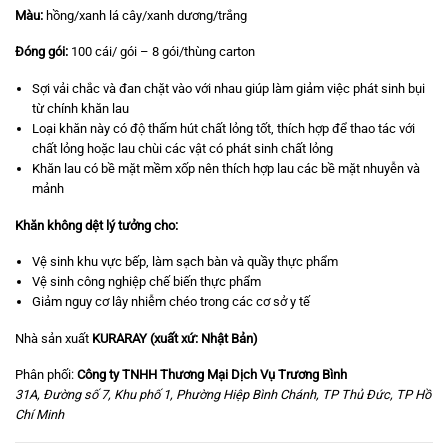
Màu:
hồng/xanh lá cây/xanh dương/trắng
Đóng gói:
100 cái/ gói – 8 gói/thùng carton
Sợi vải chắc và đan chặt vào với nhau giúp làm giảm việc phát sinh bụi
từ chính khăn lau
Loại khăn này có độ thấm hút chất lỏng tốt, thích hợp để thao tác với
chất lỏng hoặc lau chùi các vật có phát sinh chất lỏng
Khăn lau có bề mặt mềm xốp nên thích hợp lau các bề mặt nhuyễn và
mảnh
Khăn không dệt lý tưởng cho:
Vệ sinh khu vực bếp, làm sạch bàn và quầy thực phẩm
Vệ sinh công nghiệp chế biến thực phẩm
Giảm nguy cơ lây nhiễm chéo trong các cơ sở y tế
Nhà sản xuất
KURARAY (xuất xứ: Nhật Bản)
Phân phối:
Công ty TNHH Thương Mại Dịch Vụ Trương Bình
31A, Đường số 7, Khu phố 1, Phường Hiệp Bình Chánh, TP Thủ Đức, TP Hồ
Chí Minh