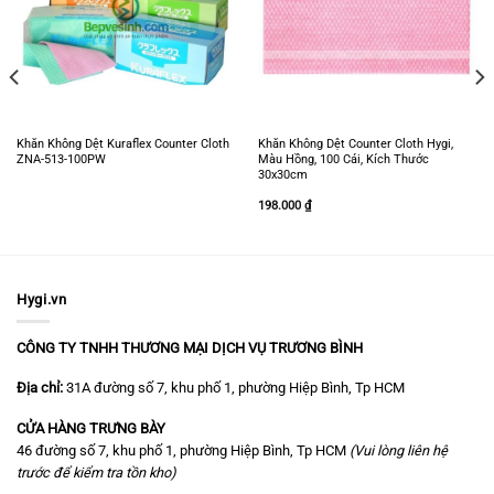
Khăn Không Dệt Kuraflex Counter Cloth
Khăn Không Dệt Counter Cloth Hygi,
ZNA-513-100PW
Màu Hồng, 100 Cái, Kích Thước
30x30cm
198.000
₫
Hygi.vn
CÔNG TY TNHH THƯƠNG MẠI DỊCH VỤ TRƯƠNG BÌNH
Địa chỉ:
31A đường số 7, khu phố 1, phường Hiệp Bình, Tp HCM
CỬA HÀNG TRƯNG BÀY
46 đường số 7, khu phố 1, phường Hiệp Bình, Tp HCM
(Vui lòng liên hệ
trước để kiểm tra tồn kho)