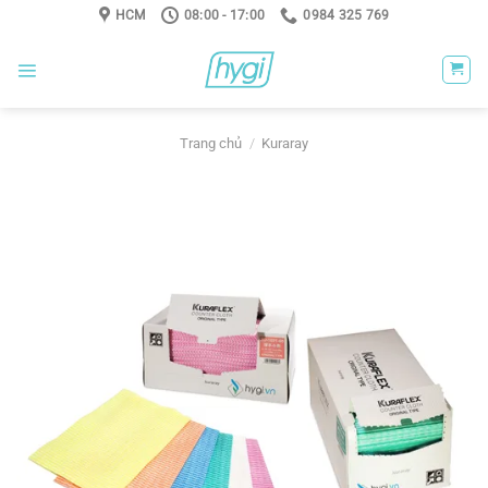
Skip
HCM
08:00 - 17:00
0984 325 769
to
content
Trang chủ
/
Kuraray