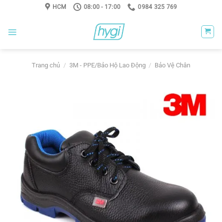
Skip
HCM
08:00 - 17:00
0984 325 769
to
content
Trang chủ
/
3M - PPE/Bảo Hộ Lao Động
/
Bảo Vệ Chân