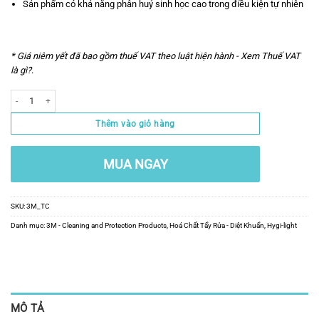
Sản phẩm có khả năng phân huỷ sinh học cao trong điều kiện tự nhiên
* Giá niêm yết đã bao gồm thuế VAT theo luật hiện hành -
Xem Thuế VAT
là gì?
.
Số lượng
Thêm vào giỏ hàng
MUA NGAY
SKU:
3M_TC
Danh mục:
3M - Cleaning and Protection Products
,
Hoá Chất Tẩy Rửa - Diệt Khuẩn
,
Hygi-light
MÔ TẢ