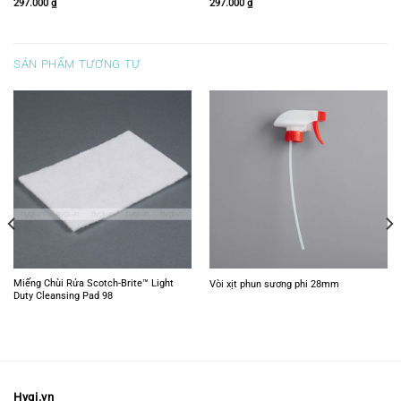
297.000
₫
297.000
₫
SẢN PHẨM TƯƠNG TỰ
Miếng Chùi Rửa Scotch-Brite™ Light
Vòi xịt phun sương phi 28mm
Duty Cleansing Pad 98
Hygi.vn