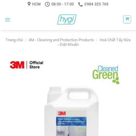
Skip
HCM
08:00 - 17:00
0984 325 769
to
content
Trang chủ
/
3M - Cleaning and Protection Products
/
Hoá Chất Tẩy Rửa
- Diệt Khuẩn