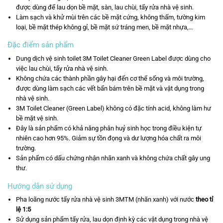
được dùng để lau dọn bề mặt, sàn, lau chùi, tẩy rửa nhà vệ sinh.
Làm sạch và khử mùi trên các bề mặt cứng, không thấm, tường kim
loại, bề mặt thép không gỉ, bề mặt sứ tráng men, bề mặt nhựa,…
Đặc điểm sản phẩm
Dung dịch vệ sinh toilet 3M Toilet Cleaner Green Label được dùng cho
việc lau chùi, tẩy rửa nhà vệ sinh.
Không chứa các thành phần gây hại đến cơ thể sống và môi trường,
được dùng làm sạch các vết bẩn bám trên bề mặt và vật dụng trong
nhà vệ sinh.
3M Toilet Cleaner (Green Label) không có đặc tính acid, không làm hư
bề mặt vệ sinh.
Đây là sản phẩm có khả năng phân huỷ sinh học trong điều kiện tự
nhiên cao hơn 95%. Giảm sự tồn đọng và dư lượng hóa chất ra môi
trường.
Sản phẩm có dấu chứng nhận nhãn xanh và không chứa chất gây ung
thư.
Hướng dẫn sử dụng
Pha loãng nước tẩy rửa nhà vệ sinh 3M
TM
(nhãn xanh) với nước
theo tỉ
lệ 1:5
Sử dụng sản phẩm tẩy rửa, lau dọn định kỳ các vật dụng trong nhà vệ