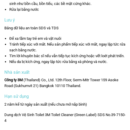
sinh như bồn cầu, bồn tiểu, các bề mặt cứng khác.
Rửa lại bằng nước
Lưu ý
Bảng dữ liệu an toàn SDS và TDS
Để xa tầm tay trẻ em và vật nuôi
Tránh tiếp xúc với mắt. Nếu sản phẩm tiếp xúc với mắt, ngay lập tức rửa
sạch bằng nước.
Tìm lời khuyên bác sĩ nếu vẫn tiếp tục kích ứng hoặc vết loét phát triển.
Nếu da bị kích ứng, ngay lập tức rửa bằng xà phòng và nước.
Nhà sản xuất
Công ty 3M
(Thailand) Co., Ltd. 12th Floor, Serm-Mitr Tower 159 Asoke
Road (Sukhumvit 21) Bangkok 10110 Thailand.
Hạn sử dụng
2 năm kể từ ngày sản xuất (nếu chưa mở nắp bình)
Dung dịch Vệ Sinh Toilet 3M Toilet Cleaner
(Green Label)
SDS No.39-7150-
4