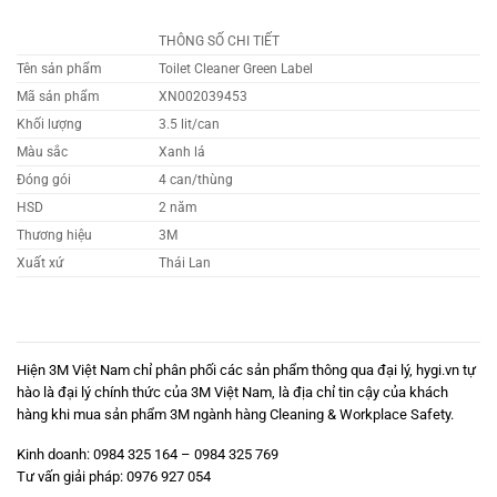
THÔNG SỐ CHI TIẾT
Tên sản phẩm
Toilet Cleaner Green Label
Mã sản phẩm
XN002039453
Khối lượng
3.5 lit/can
Màu sắc
Xanh lá
Đóng gói
4 can/thùng
HSD
2 năm
Thương hiệu
3M
Xuất xứ
Thái Lan
Hiện 3M Việt Nam chỉ phân phối các sản phẩm thông qua đại lý,
hygi.vn
tự
hào là đại lý chính thức của 3M Việt Nam, là địa chỉ tin cậy của khách
hàng khi mua sản phẩm 3M ngành hàng Cleaning & Workplace Safety.
Kinh doanh: 0984 325 164 – 0984 325 769
Tư vấn giải pháp:
0976 927 054