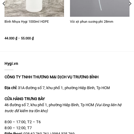
Bình Nhựa Hygi 1000ml HDPE
Vòi xịt phun sương phi 28mm
Khoảng
44.000
₫
–
55.000
₫
giá:
từ
44.000 ₫
đến
55.000 ₫
Hygi.vn
CÔNG TY TNHH THƯƠNG MẠI DỊCH VỤ TRƯƠNG BÌNH
Địa chỉ:
31A đường số 7, khu phố 1, phường Hiệp Bình, Tp HCM
CỬA HÀNG TRƯNG BÀY
46 đường số 7, khu phố 1, phường Hiệp Bình, Tp HCM
(Vui lòng liên hệ
trước để kiểm tra tồn kho)
8:00 – 17:00, T2 – T6
8:00 – 12:00, T7
Điện thoại:
028 62 760 761 | 0984 325 769