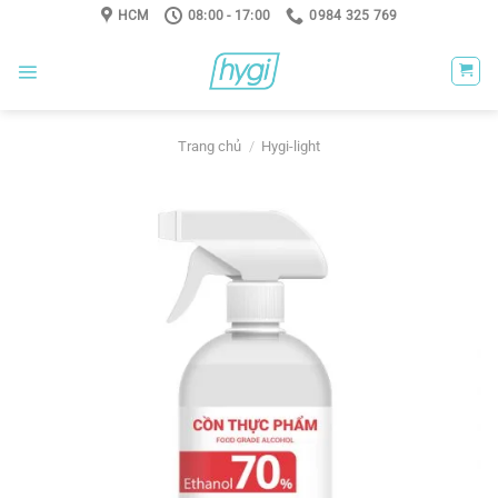
Skip
HCM
08:00 - 17:00
0984 325 769
to
content
Trang chủ
/
Hygi-light