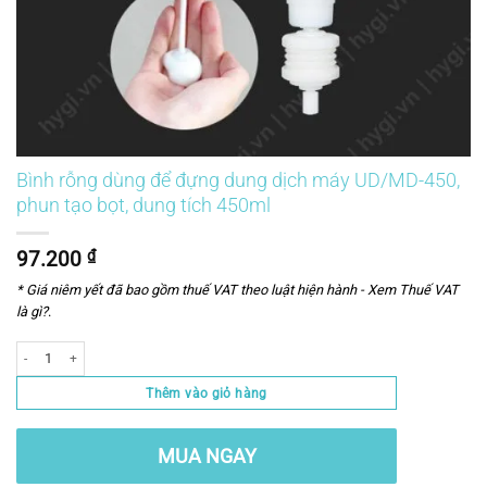
Bình rỗng dùng để đựng dung dịch máy UD/MD-450,
phun tạo bọt, dung tích 450ml
97.200
₫
* Giá niêm yết đã bao gồm thuế VAT theo luật hiện hành -
Xem Thuế VAT
là gì?
.
Số lượng
Thêm vào giỏ hàng
MUA NGAY