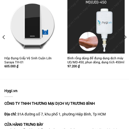
Hộp Đựng Giấy Vệ Sinh Cuộn Lớn
Bình rỗng dùng để đựng dung dịch máy
Saraya TH-01
UD/MD-450, phun dòng, dung tích 450ml
605.000
₫
97.200
₫
Hygi.vn
CÔNG TY TNHH THƯƠNG MẠI DỊCH VỤ TRƯƠNG BÌNH
Địa chỉ:
31A đường số 7, khu phố 1, phường Hiệp Bình, Tp HCM
CỬA HÀNG TRƯNG BÀY