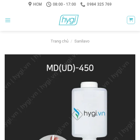
Skip
HCM
08:00 - 17:00
0984 325 769
to
content
Trang chủ
/
Sanilavo