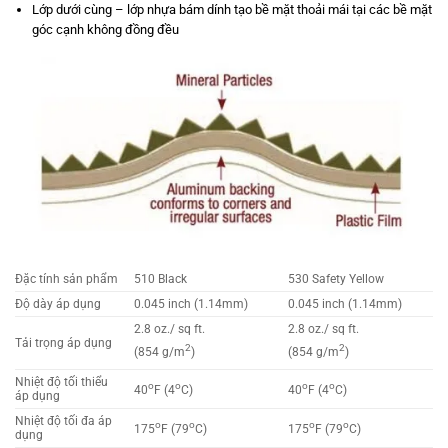
Lớp dưới cùng – lớp nhựa bám dính tạo bề mặt thoải mái tại các bề mặt
góc cạnh không đồng đều
Đặc tính sản phẩm
510 Black
530 Safety Yellow
Độ dày áp dụng
0.045 inch (1.14mm)
0.045 inch (1.14mm)
2.8 oz./ sq ft.
2.8 oz./ sq ft.
Tải trọng áp dụng
2
2
(854 g/m
)
(854 g/m
)
Nhiệt độ tối thiểu
o
o
o
o
40
F (4
C)
40
F (4
C)
áp dụng
Nhiệt độ tối đa áp
o
o
o
o
175
F (79
C)
175
F (79
C)
dụng