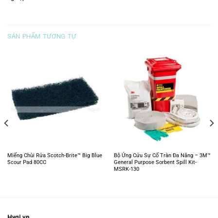
SẢN PHẨM TƯƠNG TỰ
Miếng Chùi Rửa Scotch-Brite™ Big Blue
Bộ Ứng Cứu Sự Cố Tràn Đa Năng – 3M™
Scour Pad 80CC
General Purpose Sorbent Spill Kit-
MSRK-130
Hygi.vn