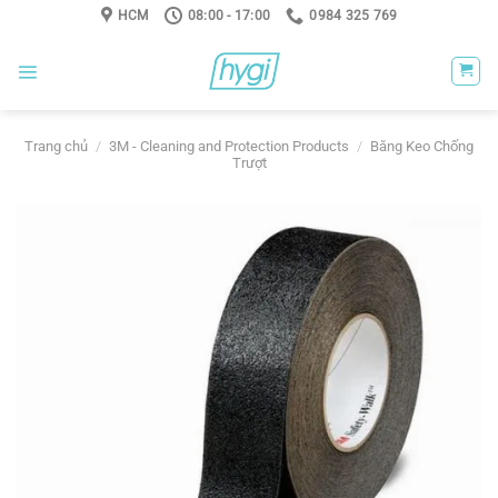
Skip
HCM
08:00 - 17:00
0984 325 769
to
content
Trang chủ
/
3M - Cleaning and Protection Products
/
Băng Keo Chống
Trượt