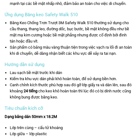
mạnh tại các bề mặt nhấp nhô, đảm bảo an toàn cho việc di chuyển.
Ứng dụng Băng keo Safety Walk 510
Băng Keo Chống Trơn Trượt 3M Safety Walk 510 thường sử dụng cho
cầu thang, thang leo, đường dốc, bục bước, bề mặt không đều như bề
mặt mạ kim cương hoặc bề mặt phẳng nhưng được cố định bởi đinh
tán hoặc đầu vít.
Sản phẩm có bảng màu vàng thuận tiện trong việc vạch ra lối đi an toàn
khi di chuyển, dễ dàng nhận biết các khu vực dễ xảy ra tai nạn.
Hướng dẫn sử dụng
Lau sạch bề mặt trước khi dán
Kiểm tra khu vực dán phải khô hoàn toàn, để sử dụng bền hơn.
Canh chỉnh kích thước phù hợp sau đó gỡ lớp giấy ra và dán lên, sau đó
khoảng
24
tiếng
ch
o keo khô hoàn toàn thì lúc đó có bị dính nước cũng
không bung được băng keo.
Tiêu chuẩn kích cỡ
Dạng băng dán 50mm x 18.2M
Lớp trên cùng – cấu tử khoáng
Lớp giữa – lớp plastic