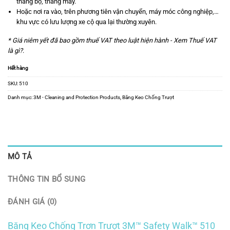
thang bộ, thang máy.
Hoặc nơi ra vào, trên phương tiên vận chuyển, máy móc công nghiệp,…
khu vực có lưu lượng xe cộ qua lại thường xuyên.
* Giá niêm yết đã bao gồm thuế VAT theo luật hiện hành -
Xem Thuế VAT
là gì?
.
Hết hàng
SKU:
510
Danh mục:
3M - Cleaning and Protection Products
,
Băng Keo Chống Trượt
MÔ TẢ
THÔNG TIN BỔ SUNG
ĐÁNH GIÁ (0)
Băng Keo Chống Trơn Trượt 3M™ Safety Walk™ 510