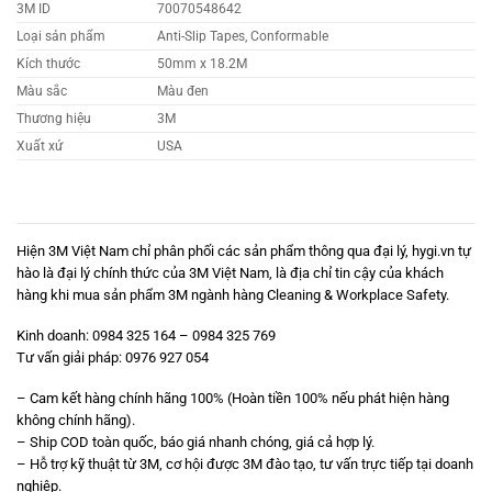
3M ID
70070548642
Loại sản phẩm
Anti-Slip Tapes, Conformable
Kích thước
50mm x 18.2M
Màu sắc
Màu đen
Thương hiệu
3M
Xuất xứ
USA
Hiện 3M Việt Nam chỉ phân phối các sản phẩm thông qua đại lý,
hygi.vn
tự
hào là đại lý chính thức của 3M Việt Nam, là địa chỉ tin cậy của khách
hàng khi mua sản phẩm 3M ngành hàng Cleaning & Workplace Safety.
Kinh doanh: 0984 325 164 – 0984 325 769
Tư vấn giải pháp:
0976 927 054
– Cam kết hàng chính hãng 100% (Hoàn tiền 100% nếu phát hiện hàng
không chính hãng).
– Ship COD toàn quốc, báo giá nhanh chóng, giá cả hợp lý.
– Hỗ trợ kỹ thuật từ 3M, cơ hội được 3M đào tạo, tư vấn trực tiếp tại doanh
nghiệp.