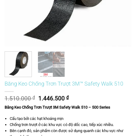
Băng Keo Chống Trơn Trượt 3M™ Safety Walk 510
Giá
Giá
1.510.000
₫
1.446.500
₫
gốc
hiện
Băng Keo Chống Trơn Trượt 3M Safety Walk 510 – 500 Series
là:
tại
1.510.000 ₫.
là:
Cấu tạo bởi các hạt khoáng mịn
1.446.500 ₫.
Chống trơn trượt ở các khu vực có độ dốc cao, tiếp xúc nhiều.
Bên cạnh đó, sản phẩm còn được sử dụng quanh các khu vực như