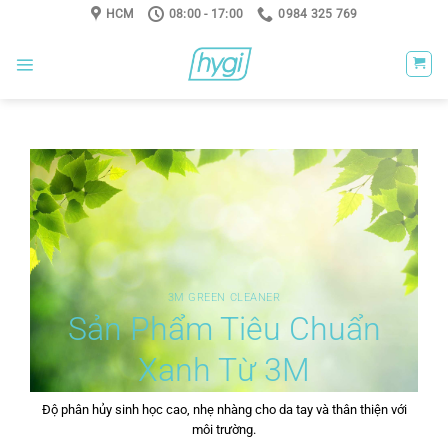
Skip
HCM
08:00 - 17:00
0984 325 769
to
content
3M GREEN CLEANER
Sản Phẩm Tiêu Chuẩn
Xanh Từ 3M
Độ phân hủy sinh học cao, nhẹ nhàng cho da tay và thân thiện với
môi trường.