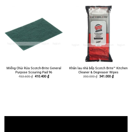
Miếng Chùi Rửa Scotch-Brite General
Khăn lau nhà bếp Scotch Brite™ Kitchen
Purpose Scouring Pad 96
Cleaner & Degreaser Wipes
Giá
Giá
Giá
Giá
453.600
₫
410.400
₫
350.000
₫
341.000
₫
gốc
hiện
gốc
hiện
là:
tại
là:
tại
453.600 ₫.
là:
350.000 ₫.
là:
410.400 ₫.
341.000 ₫.