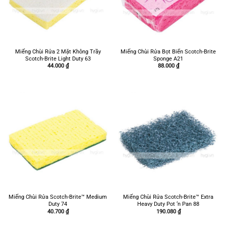
Miếng Chùi Rửa 2 Mặt Không Trầy
Miếng Chùi Rửa Bọt Biển Scotch-Brite
Scotch-Brite Light Duty 63
Sponge A21
44.000
₫
88.000
₫
Miếng Chùi Rửa Scotch-Brite™ Medium
Miếng Chùi Rửa Scotch-Brite™ Extra
Duty 74
Heavy Duty Pot ‘n Pan 88
40.700
₫
190.080
₫