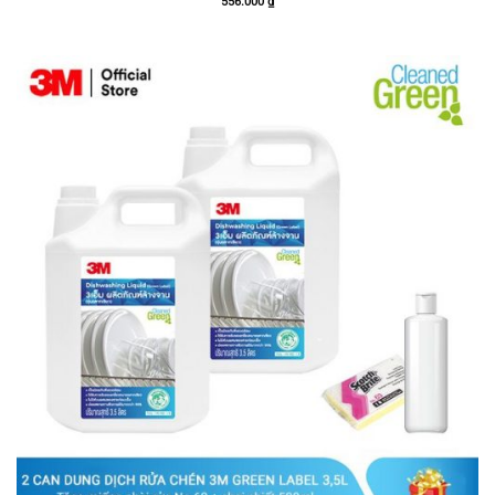
556.000
₫