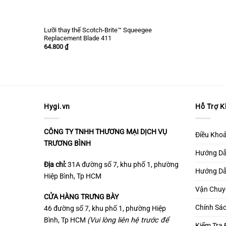
Lưỡi thay thế Scotch-Brite™ Squeegee
Replacement Blade 411
64.800
₫
Hygi.vn
Hỗ Trợ 
CÔNG TY TNHH THƯƠNG MẠI DỊCH VỤ
Điều Kho
TRƯƠNG BÌNH
Hướng D
Địa chỉ:
31A đường số 7, khu phố 1, phường
Hướng Dẫ
Hiệp Bình, Tp HCM
Vận Chuy
CỬA HÀNG TRƯNG BÀY
Chính Sá
46 đường số 7, khu phố 1, phường Hiệp
Bình, Tp HCM
(Vui lòng liên hệ trước để
Kiểm Tra