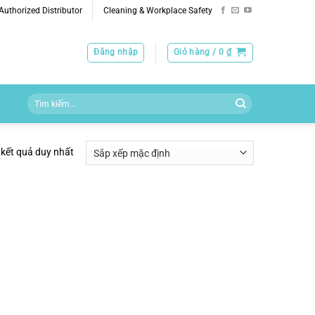
uthorized Distributor
Cleaning & Workplace Safety
Đăng nhập
Giỏ hàng /
0
₫
Tìm
kiếm:
 kết quả duy nhất