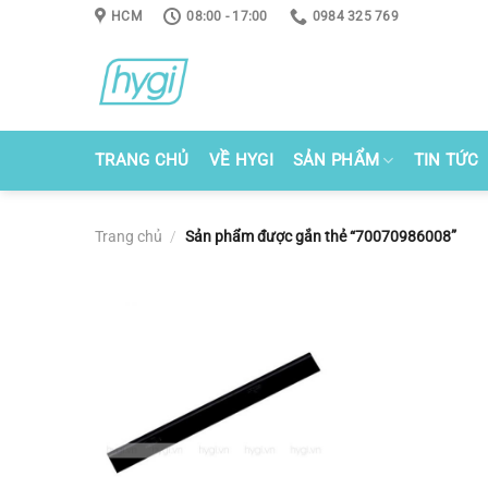
Skip
HCM
08:00 - 17:00
0984 325 769
to
content
TRANG CHỦ
VỀ HYGI
SẢN PHẨM
TIN TỨC
Trang chủ
/
Sản phẩm được gắn thẻ “70070986008”