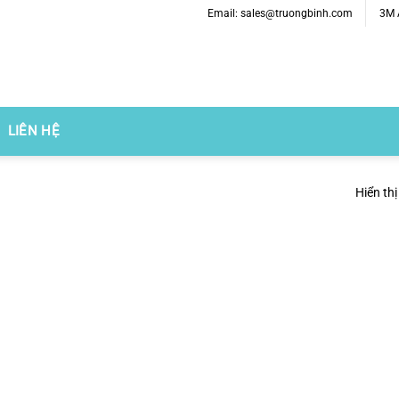
Email: sales@truongbinh.com
3M A
LIÊN HỆ
Hiển thị